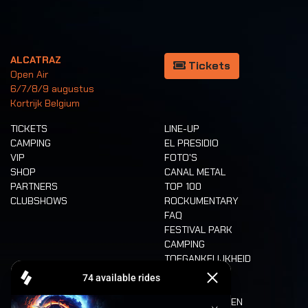
ALCATRAZ
Tickets
Open Air
6/7/8/9 augustus
Kortrijk Belgium
TICKETS
LINE-UP
CAMPING
EL PRESIDIO
VIP
FOTO'S
SHOP
CANAL METAL
PARTNERS
TOP 100
CLUBSHOWS
ROCKUMENTARY
FAQ
FESTIVAL PARK
CAMPING
TOEGANKELIJKHEID
CASHLESS
REFUND
ETEN EN DRINKEN