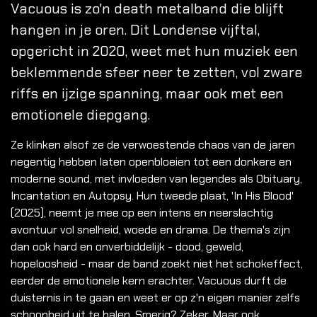
Vacuous is zo'n death metalband die blijft
hangen in je oren. Dit Londense vijftal,
opgericht in 2020, weet met hun muziek een
beklemmende sfeer neer te zetten, vol zware
riffs en ijzige spanning, maar ook met een
emotionele diepgang.
Ze klinken alsof ze de verwoestende chaos van de jaren
negentig hebben laten openbloeien tot een donkere en
moderne sound, met invloeden van legendes als Obituary,
Incantation en Autopsy. Hun tweede plaat, 'In His Blood'
(2025), neemt je mee op een intens en neerslachtig
avontuur vol snelheid, woede en drama. De thema's zijn
dan ook hard en onverbiddelijk - dood, geweld,
hopeloosheid - maar de band zoekt niet het schokeffect,
eerder de emotionele kern erachter. Vacuous durft de
duisternis in te gaan en weet er op z'n eigen manier zelfs
schoonheid uit te halen. Smerig? Zeker. Maar ook