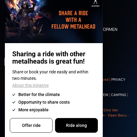
MOBILITEIT
LONE WOLVES
PLATTEGROND
DEATH RIDE
WAARDEN EN NORMEN
CHARACTERS
HISTORIEK
PODIA
© 2008-
2026
- Apache Productions VZW – All rights reserved |
PRIVACY
POLICY
|
ALGEMENE VOORWAARDEN
Contact:
GENERAL
|
PARTNERSHIPS
|
PRESS
|
TICKETS
|
CREW
|
CAMPING
|
FOOD
|
NEIGHBOURS
Photos: Ann Kermans - Hans Van Hoof - Eliaz Bruggeman - Gino Van
Lancker - Tim Tronckoe - Elsie Roymans - Stijn Verbruggen - Daan Becu -
Claus Christa - Devid Camerlynck