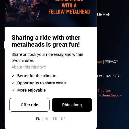
PLATTEGROND
DEATH RIDE
WAARDEN EN NORMEN
CHARACTERS
HISTORIEK
PODIA
© 2008-
2026
- Apache Productions VZW – All rights reserved |
PRIVACY
POLICY
|
ALGEMENE VOORWAARDEN
Contact:
GENERAL
|
PARTNERSHIPS
|
PRESS
|
TICKETS
|
CREW
|
CAMPING
|
FOOD
|
NEIGHBOURS
Photos: Ann Kermans - Hans Van Hoof - Eliaz Bruggeman - Gino Van
Lancker - Tim Tronckoe - Elsie Roymans - Stijn Verbruggen - Daan Becu -
Claus Christa - Devid Camerlynck