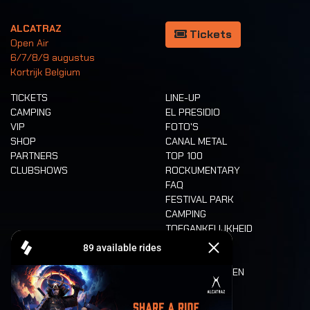
ALCATRAZ
Tickets
Open Air
6/7/8/9 augustus
Kortrijk Belgium
TICKETS
LINE-UP
CAMPING
EL PRESIDIO
VIP
FOTO'S
SHOP
CANAL METAL
PARTNERS
TOP 100
CLUBSHOWS
ROCKUMENTARY
FAQ
FESTIVAL PARK
CAMPING
TOEGANKELIJKHEID
CASHLESS
REFUND
ETEN EN DRINKEN
MOBILITEIT
LONE WOLVES