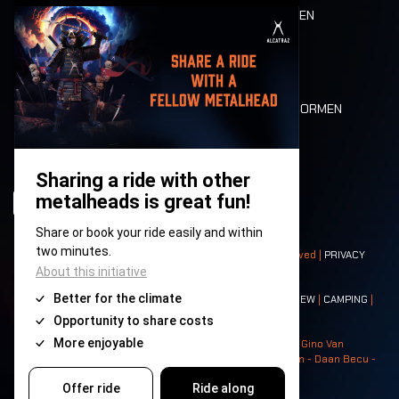
ETEN EN DRINKEN
MOBILITEIT
LONE WOLVES
PLATTEGROND
DEATH RIDE
WAARDEN EN NORMEN
CHARACTERS
HISTORIEK
PODIA
© 2008-
2026
- Apache Productions VZW – All rights reserved |
PRIVACY
POLICY
|
ALGEMENE VOORWAARDEN
Contact:
GENERAL
|
PARTNERSHIPS
|
PRESS
|
TICKETS
|
CREW
|
CAMPING
|
FOOD
|
NEIGHBOURS
Photos: Ann Kermans - Hans Van Hoof - Eliaz Bruggeman - Gino Van
Lancker - Tim Tronckoe - Elsie Roymans - Stijn Verbruggen - Daan Becu -
Claus Christa - Devid Camerlynck