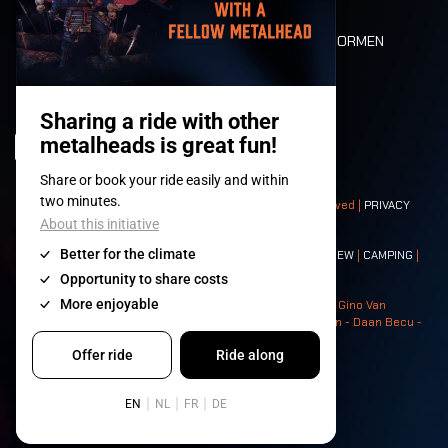
DEATH RIDE
WAARDEN EN NORMEN
CHARACTERS
HISTORIEK
PODIA
© 2008-
2026
- Apache Productions VZW – All rights reserved |
PRIVACY
POLICY
|
ALGEMENE VOORWAARDEN
Contact:
GENERAL
|
PARTNERSHIPS
|
PRESS
|
TICKETS
|
CREW
|
CAMPING
|
FOOD
|
NEIGHBOURS
Photos: Ann Kermans - Hans Van Hoof - Eliaz Bruggeman - Gino Van
Lancker - Tim Tronckoe - Elsie Roymans - Stijn Verbruggen - Daan Becu -
Claus Christa - Devid Camerlynck