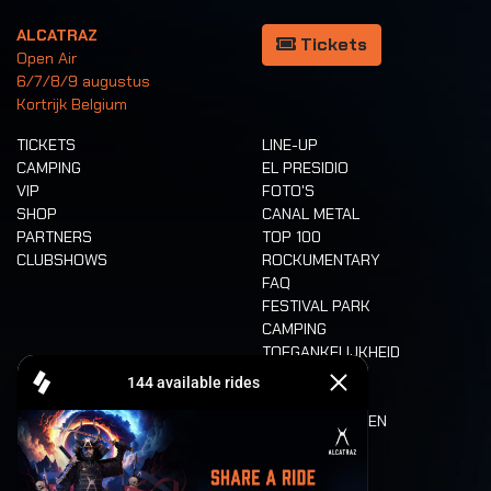
ALCATRAZ
Tickets
Open Air
6/7/8/9 augustus
Kortrijk Belgium
TICKETS
LINE-UP
CAMPING
EL PRESIDIO
VIP
FOTO'S
SHOP
CANAL METAL
PARTNERS
TOP 100
CLUBSHOWS
ROCKUMENTARY
FAQ
FESTIVAL PARK
CAMPING
TOEGANKELIJKHEID
CASHLESS
REFUND
ETEN EN DRINKEN
MOBILITEIT
LONE WOLVES
PLATTEGROND